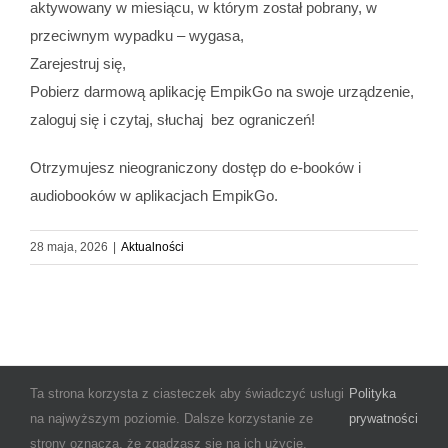
aktywowany w miesiącu, w którym został pobrany, w
przeciwnym wypadku – wygasa,
Zarejestruj się,
Pobierz darmową aplikację EmpikGo na swoje urządzenie,
zaloguj się i czytaj, słuchaj bez ograniczeń!
Otrzymujesz nieograniczony dostęp do e-booków i
audiobooków w aplikacjach EmpikGo.
28 maja, 2026
|
Aktualności
Ta strona korzysta z ciasteczek aby świadczyć usługi
Polityka
© Copyright 2025 Miejsko-Gminna Biblioteka Publiczna im. Janiny
na najwyższym poziomie. Dalsze korzystanie ze
prywatności
Rogalskiej w Alwerni | Wszystkie prawa zastrzeżone | Create by
CRE-
strony oznacza, że zgadzasz się na ich użycie.