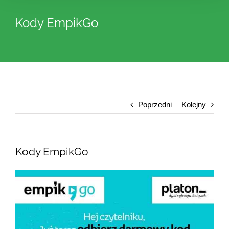
Kody EmpikGo
Poprzedni
Kolejny
Kody EmpikGo
Pokaż
większy
obrazek