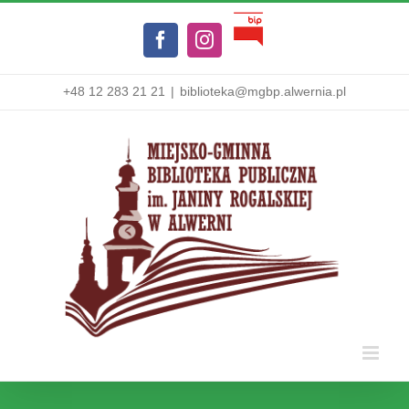
Przejdź
Biuletyn
do
Facebook
Instagram
Informacji
zawartości
Publicznej
+48 12 283 21 21
|
biblioteka@mgbp.alwernia.pl