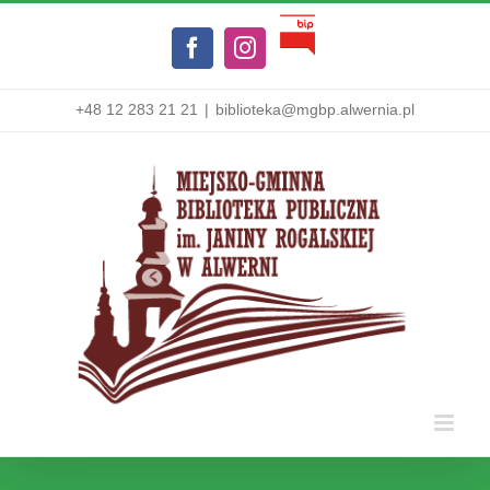
Przejdź
Biuletyn
do
Facebook
Instagram
Informacji
zawartości
Publicznej
+48 12 283 21 21
|
biblioteka@mgbp.alwernia.pl