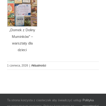
„Domek z Doliny
Muminków” –
warsztaty dla
dzieci
1 czerwca, 2026
|
Aktualności
Ta strona korzysta z ciasteczek aby świadczyć usługi
Polityka
© Copyright 2025 Miejsko-Gminna Biblioteka Publiczna im. Janiny