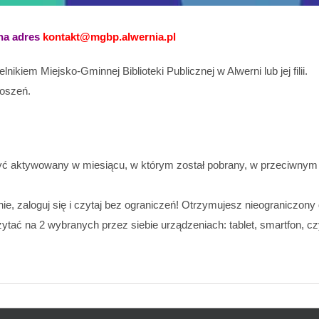
 na adres
kontakt@mgbp.alwernia.pl
kiem Miejsko-Gminnej Biblioteki Publicznej w Alwerni lub jej filii.
łoszeń.
 być aktywowany w miesiącu, w którym został pobrany, w przeciwn
ie, zaloguj się i czytaj bez ograniczeń! Otrzymujesz nieograniczon
ać na 2 wybranych przez siebie urządzeniach: tablet, smartfon, cz