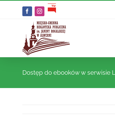
Przejdź
Biuletyn
do
Facebook
Instagram
Informacji
zawartości
Publicznej
Dostęp do ebooków w serwisie 