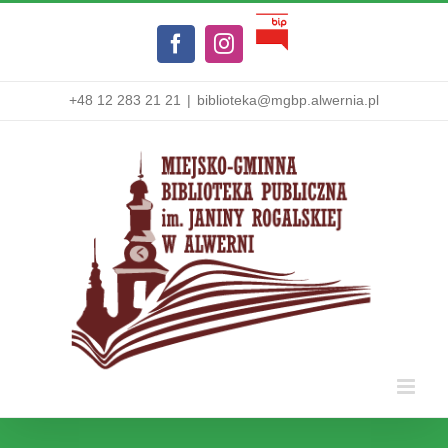
Przejdź
Biuletyn
do
Facebook
Instagram
Informacji
zawartości
Publicznej
+48 12 283 21 21
|
biblioteka@mgbp.alwernia.pl