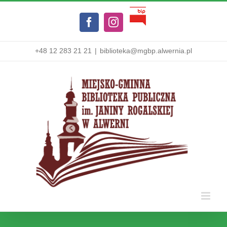
Przejdź
Biuletyn
do
Facebook
Instagram
Informacji
zawartości
Publicznej
+48 12 283 21 21
|
biblioteka@mgbp.alwernia.pl