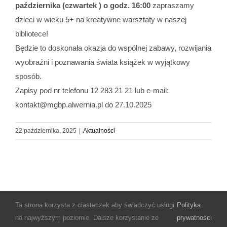
października (czwartek ) o godz. 16:00
zapraszamy
dzieci w wieku 5+ na kreatywne warsztaty w naszej
bibliotece!
Będzie to doskonała okazja do wspólnej zabawy, rozwijania
wyobraźni i poznawania świata książek w wyjątkowy
sposób.
Zapisy pod nr telefonu 12 283 21 21 lub e-mail:
kontakt@mgbp.alwernia.pl do 27.10.2025
22 października, 2025
|
Aktualności
Ta strona korzysta z ciasteczek aby świadczyć usługi
Polityka
© Copyright 2025 Miejsko-Gminna Biblioteka Publiczna im. Janiny
na najwyższym poziomie. Dalsze korzystanie ze
prywatności
Rogalskiej w Alwerni | Wszystkie prawa zastrzeżone | Create by
CRE-