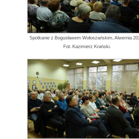
Spotkanie z Bogusławem Wołoszańskim, Alwernia 20
Fot. Kazimierz Krański.