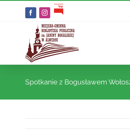
Przejdź
Biuletyn
do
Facebook
Instagram
Informacji
zawartości
Publicznej
Spotkanie z Bogusławem Wołos