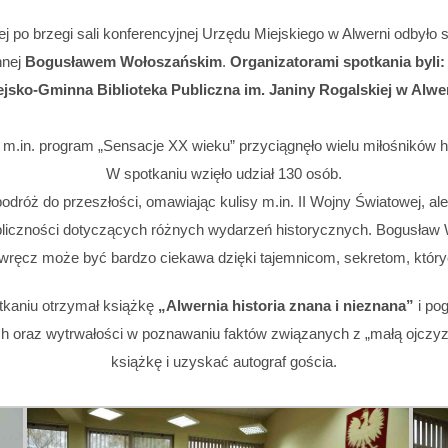
ej po brzegi sali konferencyjnej Urzędu Miejskiego w Alwerni odbyło
nnej
Bogusławem Wołoszańskim
.
Organizatorami spotkania byli
ejsko-Gminna Biblioteka Publiczna im. Janiny Rogalskiej w Alwer
 m.in. program „Sensacje XX wieku” przyciągnęło wielu miłośników histo
W spotkaniu wzięło udział 130 osób.
dróż do przeszłości, omawiając kulisy m.in. II Wojny Światowej, ale 
ubliczności dotyczących różnych wydarzeń historycznych. Bogusław 
a wręcz może być bardzo ciekawa dzięki tajemnicom, sekretom, któryc
tkaniu otrzymał książkę
„Alwernia historia znana i nieznana”
i po
h oraz wytrwałości w poznawaniu faktów związanych z „małą ojczyz
książkę i uzyskać autograf gościa.