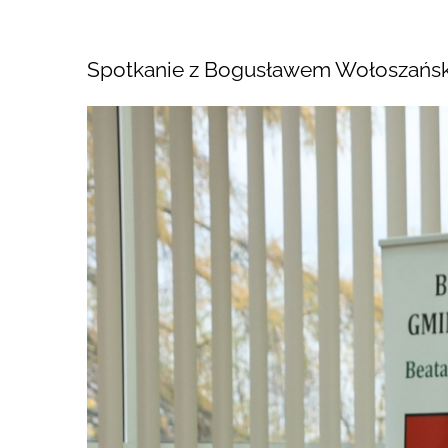
Spotkanie z Bogusławem Wołoszańsk
Pokaż
większy
obrazek