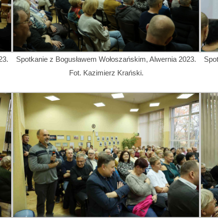
23.
Spotkanie z Bogusławem Wołoszańskim, Alwernia 2023.
Spo
Fot. Kazimierz Krański.