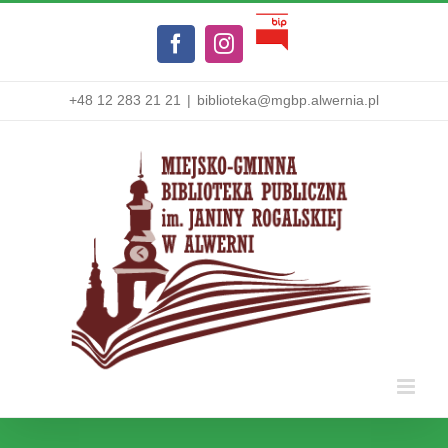
Przejdź
Biuletyn
do
Facebook
Instagram
Informacji
zawartości
Publicznej
+48 12 283 21 21
|
biblioteka@mgbp.alwernia.pl