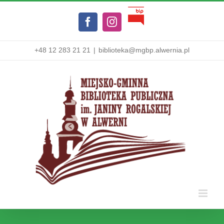
Przejdź
Biuletyn
do
Facebook
Instagram
Informacji
zawartości
Publicznej
+48 12 283 21 21
|
biblioteka@mgbp.alwernia.pl