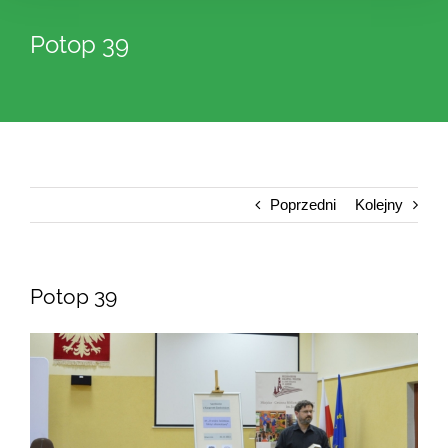
Potop 39
Poprzedni
Kolejny
Potop 39
Pokaż
większy
obrazek