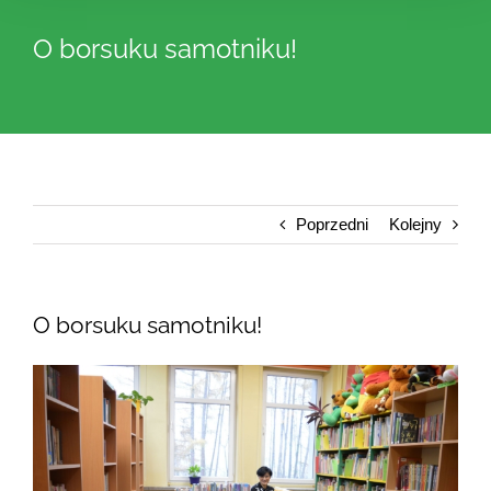
O borsuku samotniku!
Poprzedni
Kolejny
O borsuku samotniku!
Pokaż
większy
obrazek