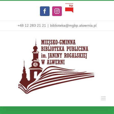
Przejdź
Biuletyn
do
Facebook
Instagram
Informacji
zawartości
Publicznej
+48 12 283 21 21
|
biblioteka@mgbp.alwernia.pl