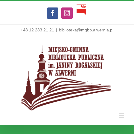
Przejdź
Biuletyn
do
Facebook
Instagram
Informacji
zawartości
Publicznej
+48 12 283 21 21
|
biblioteka@mgbp.alwernia.pl