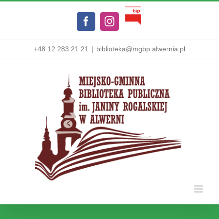
Przejdź
Biuletyn
do
Facebook
Instagram
Informacji
zawartości
Publicznej
+48 12 283 21 21
|
biblioteka@mgbp.alwernia.pl