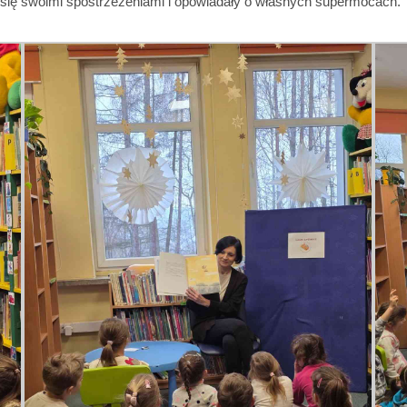
y się swoimi spostrzeżeniami i opowiadały o własnych supermocach.