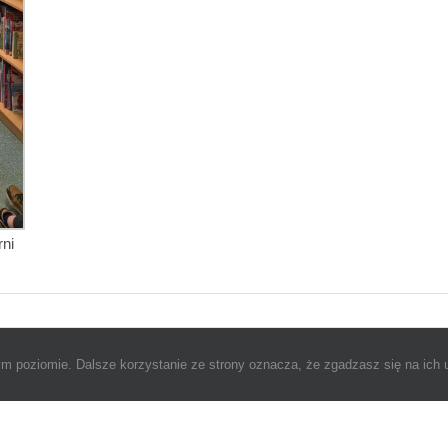
ni
m poziomie. Dalsze korzystanie ze strony oznacza, że zgadzasz się na ich 
aniny Rogalskiej w Alwerni | Wszystkie prawa zastrzeżone |