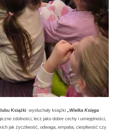
lubu Książki
wysłuchały książki
„Wielka Księga
zne zdolności, lecz jako dobre cechy i umiejętności,
ich jak życzliwość, odwaga, empatia, cierpliwość czy