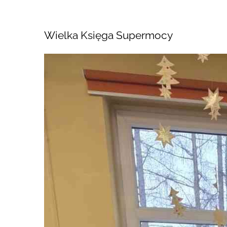
Wielka Księga Supermocy
Pokaż
większy
obrazek