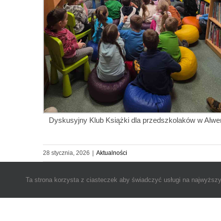
Dyskusyjny Klub Książki dla przedszkolaków w Alwer
28 stycznia, 2026
|
Aktualności
Ta strona korzysta z ciasteczek aby świadczyć usługi na najwyższy
© Copyright 2025 Miejsko-Gminna Biblioteka Publiczna im. J
Create by
CRE-ACT