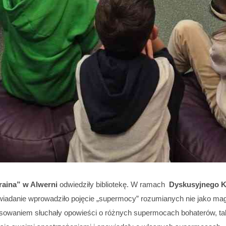
raina” w Alwerni
odwiedziły bibliotekę. W ramach
Dyskusyjnego K
iadanie wprowadziło pojęcie „supermocy” rozumianych nie jako magic
esowaniem słuchały opowieści o różnych supermocach bohaterów, tak