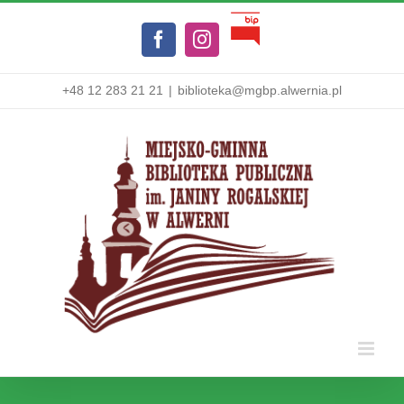
Przejdź
Biuletyn
do
Facebook
Instagram
Informacji
zawartości
Publicznej
+48 12 283 21 21
|
biblioteka@mgbp.alwernia.pl