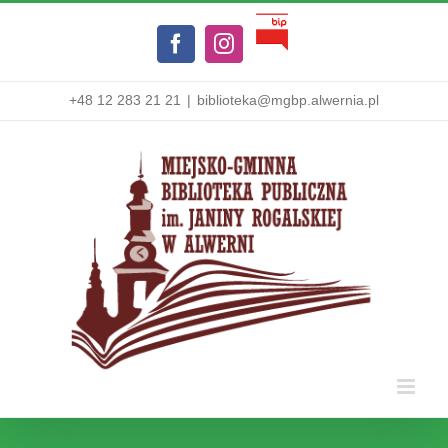
Przejdź
Biuletyn
do
Facebook
Instagram
Informacji
zawartości
Publicznej
+48 12 283 21 21
|
biblioteka@mgbp.alwernia.pl