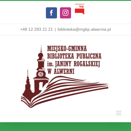
Przejdź
Biuletyn
do
Facebook
Instagram
Informacji
zawartości
Publicznej
+48 12 283 21 21
|
biblioteka@mgbp.alwernia.pl