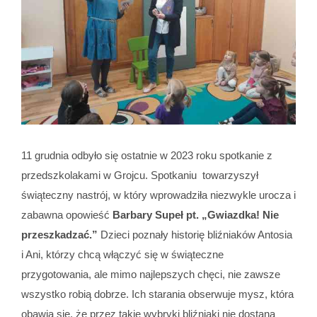
11 grudnia odbyło się ostatnie w 2023 roku spotkanie z
przedszkolakami w Grojcu. Spotkaniu towarzyszył
świąteczny nastrój, w który wprowadziła niezwykle urocza i
zabawna opowieść
Barbary Supeł pt. „Gwiazdka! Nie
przeszkadzać.”
Dzieci poznały historię bliźniaków Antosia
i Ani, którzy chcą włączyć się w świąteczne
przygotowania, ale mimo najlepszych chęci, nie zawsze
wszystko robią dobrze. Ich starania obserwuje mysz, która
obawia się, że przez takie wybryki bliźniaki nie dostaną