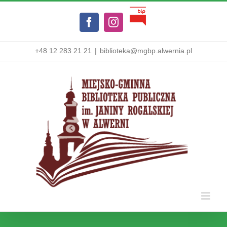
Przejdź
Biuletyn
do
Facebook
Instagram
Informacji
zawartości
Publicznej
+48 12 283 21 21
|
biblioteka@mgbp.alwernia.pl