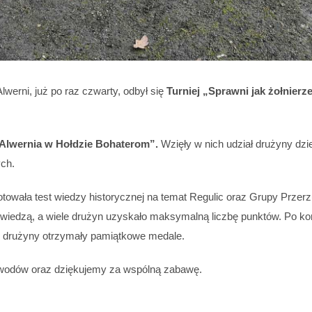
lwerni, już po raz czwarty, odbył się
Turniej „Sprawni jak żołnierz
Alwernia w Hołdzie Bohaterom”.
Wzięły w nich udział drużyny dzi
ch.
towała test wiedzy historycznej na temat Regulic oraz Grupy Przerzu
wiedzą, a wiele drużyn uzyskało maksymalną liczbę punktów. Po konk
ie drużyny otrzymały pamiątkowe medale.
awodów oraz dziękujemy za wspólną zabawę.