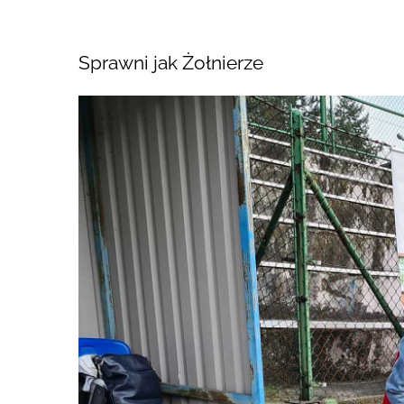
Sprawni jak Żołnierze
Pokaż
większy
obrazek