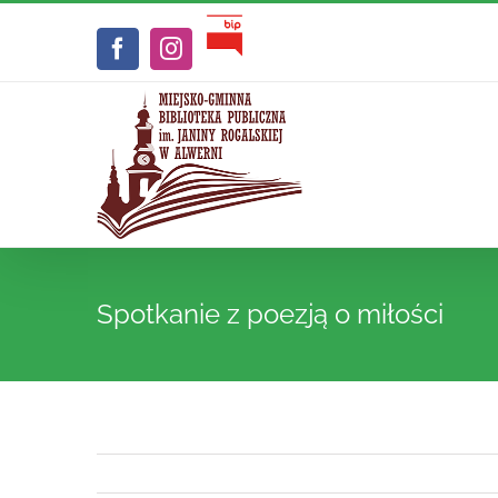
Przejdź
Biuletyn
do
Facebook
Instagram
Informacji
zawartości
Publicznej
Spotkanie z poezją o miłości