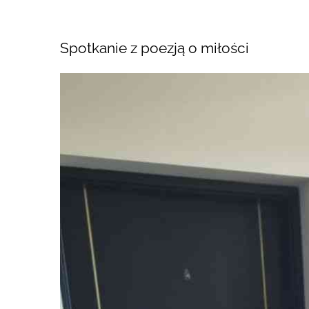
Spotkanie z poezją o miłości
Pokaż
większy
obrazek