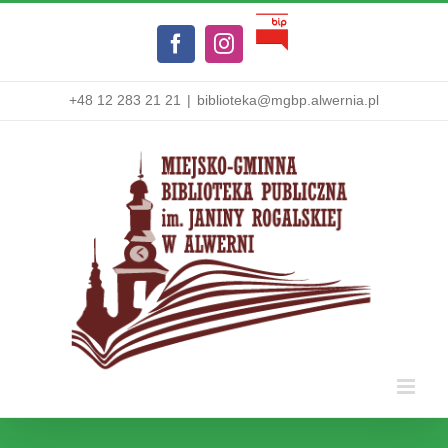
Przejdź
Biuletyn
do
Facebook
Instagram
Informacji
zawartości
Publicznej
+48 12 283 21 21
|
biblioteka@mgbp.alwernia.pl