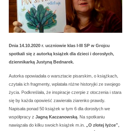
Dnia 14.10.2020 r. uczniowie klas I-III SP w Grojcu
spotkali się z autorką książek dla dzieci i dorosłych,
dziennikarką Justyną Bednarek.
Autorka opowiadała o warsztacie pisarskim, o książkach,
czytała ich fragmenty, wplatała różne historyjki ze swojego
życia. Podkreślała, że inspiracje czerpie z otoczenia i stara
się by każda opowieść zawierała ziarenko prawdy.
Napisała ponad 50 książek w tym 6 dla dorosłych we
współpracy z
Jagną Kaczanowską
. Na spotkaniu
nawiązała do kilku swoich książek m.in.
„O złotej łyżce”,