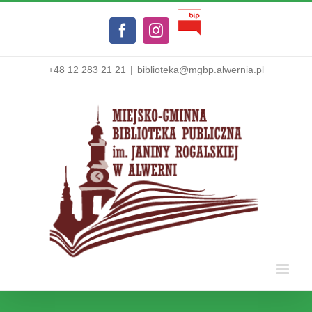
Przejdź
Biuletyn
do
Facebook
Instagram
Informacji
zawartości
Publicznej
+48 12 283 21 21
|
biblioteka@mgbp.alwernia.pl