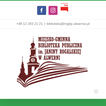
Przejdź
Biuletyn
do
Facebook
Instagram
Informacji
zawartości
Publicznej
+48 12 283 21 21
|
biblioteka@mgbp.alwernia.pl