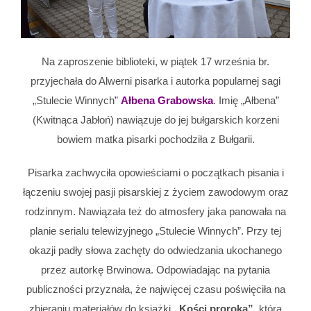
Na zaproszenie biblioteki, w piątek 17 września br.
przyjechała do Alwerni pisarka i autorka popularnej sagi
„Stulecie Winnych”
Ałbena Grabowska
. Imię „Ałbena”
(Kwitnąca Jabłoń) nawiązuje do jej bułgarskich korzeni
bowiem matka pisarki pochodziła z Bułgarii.
Pisarka zachwyciła opowieściami o początkach pisania i
łączeniu swojej pasji pisarskiej z życiem zawodowym oraz
rodzinnym. Nawiązała też do atmosfery jaka panowała na
planie serialu telewizyjnego „Stulecie Winnych”. Przy tej
okazji padły słowa zachęty do odwiedzania ukochanego
przez autorkę Brwinowa. Odpowiadając na pytania
publiczności przyznała, że najwięcej czasu poświęciła na
zbieraniu materiałów do książki
„Kości proroka”
, która