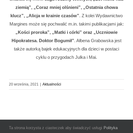
ziemią”, „Coraz mniej olśnieni”, „Ostatnia chowa
klucz”, „Alicja w krainie czasów”
. Z kolei Wydawnictwo
Margines może się pochwalić m.in. takimi publikacjami jak:
„Kości proroka”, „Matki i córki” oraz „Uczniowie
Hipokratesa. Doktor Bogumił”
. Ałbena Grabowska jest
także autorką bajek edukacyjnych dla dzieci w postaci
cyklu o przygodach Julka i Mai.
20 września, 2021
|
Aktualności
Ta strona korzysta z ciasteczek aby świadczyć usługi
Polityka
© Copyright 2025 Miejsko-Gminna Biblioteka Publiczna im. Janiny