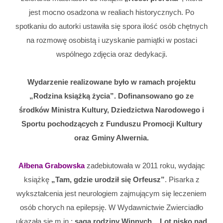
jest mocno osadzona w realiach historycznych. Po
spotkaniu do autorki ustawiła się spora ilość osób chętnych
na rozmowę osobistą i uzyskanie pamiątki w postaci
wspólnego zdjęcia oraz dedykacji.
Wydarzenie realizowane było w ramach projektu
„Rodzina książką życia”. Dofinansowano go ze
środków Ministra Kultury, Dziedzictwa Narodowego
i
Sportu pochodzących z Funduszu Promocji Kultury
oraz Gminy Alwernia.
Ałbena Grabowska
zadebiutowała w 2011 roku, wydając
książkę
„Tam, gdzie urodził się Orfeusz”
. Pisarka z
wykształcenia jest neurologiem zajmującym się leczeniem
osób chorych na epilepsję. W Wydawnictwie Zwierciadło
ukazała się m.in.:
saga rodziny Winnych, „Lot nisko nad