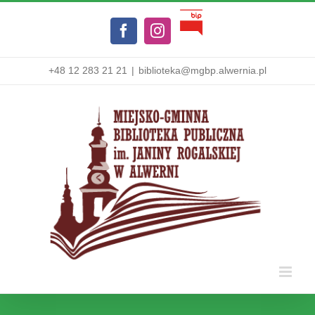
Przejdź
Biuletyn
do
Facebook
Instagram
Informacji
zawartości
Publicznej
+48 12 283 21 21
|
biblioteka@mgbp.alwernia.pl