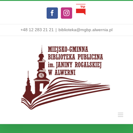
Przejdź
Biuletyn
do
Facebook
Instagram
Informacji
zawartości
Publicznej
+48 12 283 21 21
|
biblioteka@mgbp.alwernia.pl