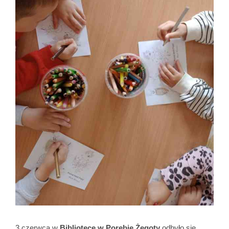
3 czerwca w
Bibliotece w Porębie Żegoty
odbyło się