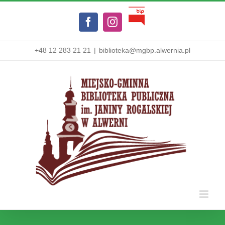
Przejdź
Biuletyn
do
Facebook
Instagram
Informacji
zawartości
Publicznej
+48 12 283 21 21
|
biblioteka@mgbp.alwernia.pl