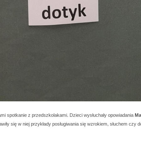
ami spotkanie z przedszkolakami. Dzieci wysłuchały opowiadania
Ma
wiły się w niej przykłady posługiwania się wzrokiem, słuchem czy 