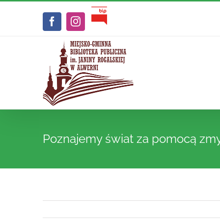
Przejdź
Biuletyn
do
Facebook
Instagram
Informacji
zawartości
Publicznej
Poznajemy świat za pomocą zm