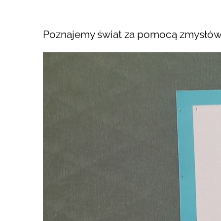
Poznajemy świat za pomocą zmysłó
Pokaż
większy
obrazek