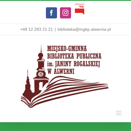
Przejdź
Biuletyn
do
Facebook
Instagram
Informacji
zawartości
Publicznej
+48 12 283 21 21
|
biblioteka@mgbp.alwernia.pl