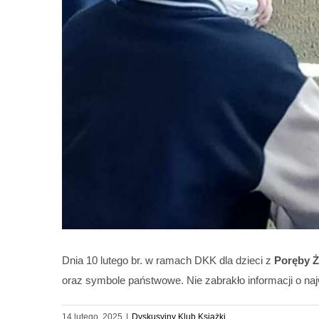
Dnia 10 lutego br. w ramach DKK dla dzieci z
Poręby Ż
oraz symbole państwowe. Nie zabrakło informacji o na
14 lutego, 2025
|
Dyskusyjny Klub Książki