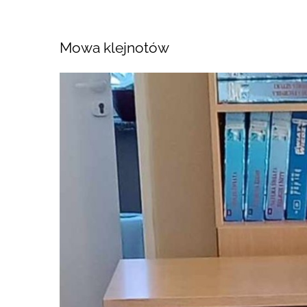
Mowa klejnotów
Pokaż
większy
obrazek