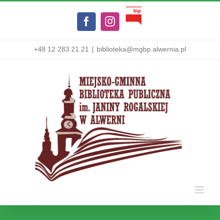
Przejdź
Biuletyn
do
Facebook
Instagram
Informacji
zawartości
Publicznej
+48 12 283 21 21
|
biblioteka@mgbp.alwernia.pl