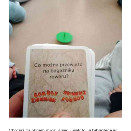
Chociaż za oknem mróz, śnieg i wiatr to w
bibliotece w