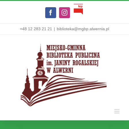
Przejdź
Biuletyn
do
Facebook
Instagram
Informacji
zawartości
Publicznej
+48 12 283 21 21
|
biblioteka@mgbp.alwernia.pl