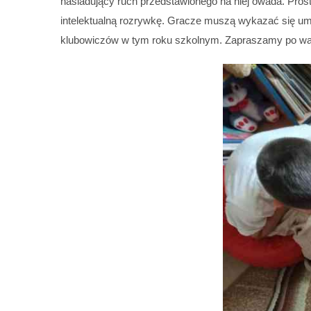
naśladujący ruch przedstawionego na niej owada. Pros
intelektualną rozrywkę. Gracze muszą wykazać się umie
klubowiczów w tym roku szkolnym. Zapraszamy po wa