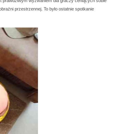
jest prawdziwym wyzwaniem dla graczy ceniących sobie
raźni przestrzennej. To było ostatnie spotkanie