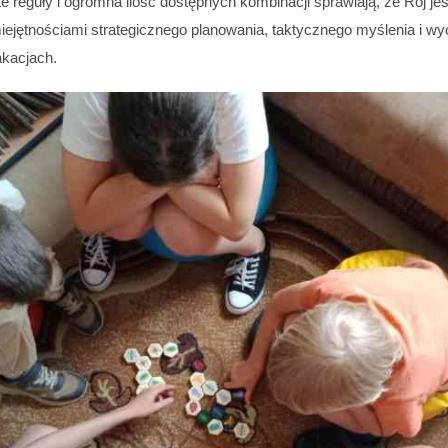
te reguły i ogromna ilość dostępnych kombinacji sprawiają, że Rój 
jętnościami strategicznego planowania, taktycznego myślenia i wyob
kacjach.