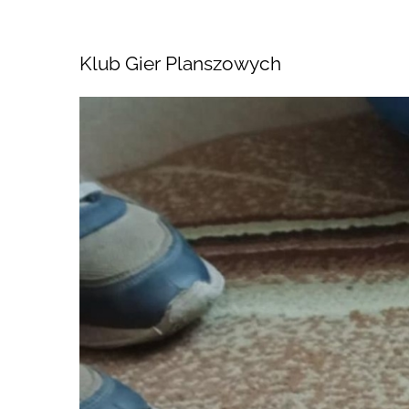
Klub Gier Planszowych
Pokaż
większy
obrazek