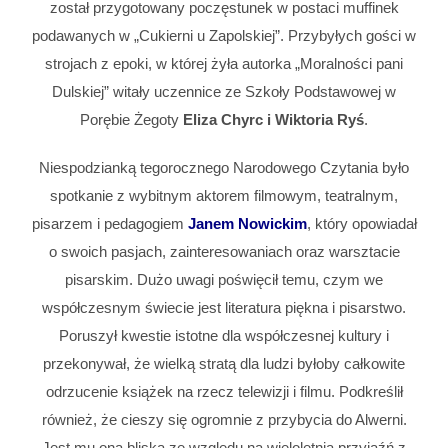
został przygotowany poczęstunek w postaci muffinek
podawanych w „Cukierni u Zapolskiej”. Przybyłych gości w
strojach z epoki, w której żyła autorka „Moralności pani
Dulskiej” witały uczennice ze Szkoły Podstawowej w
Porębie Żegoty
Eliza Chyrc i Wiktoria Ryś
.
Niespodzianką tegorocznego Narodowego Czytania było
spotkanie z wybitnym aktorem filmowym, teatralnym,
pisarzem i pedagogiem
Janem Nowickim
, który opowiadał
o swoich pasjach, zainteresowaniach oraz warsztacie
pisarskim. Dużo uwagi poświęcił temu, czym we
współczesnym świecie jest literatura piękna i pisarstwo.
Poruszył kwestie istotne dla współczesnej kultury i
przekonywał, że wielką stratą dla ludzi byłoby całkowite
odrzucenie książek na rzecz telewizji i filmu. Podkreślił
również, że cieszy się ogromnie z przybycia do Alwerni.
Jest mu ona bliska ze względu na wieloletnią przyjaźń z