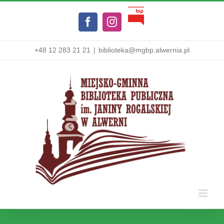
Przejdź
Biuletyn
do
Facebook
Instagram
Informacji
zawartości
Publicznej
+48 12 283 21 21
|
biblioteka@mgbp.alwernia.pl