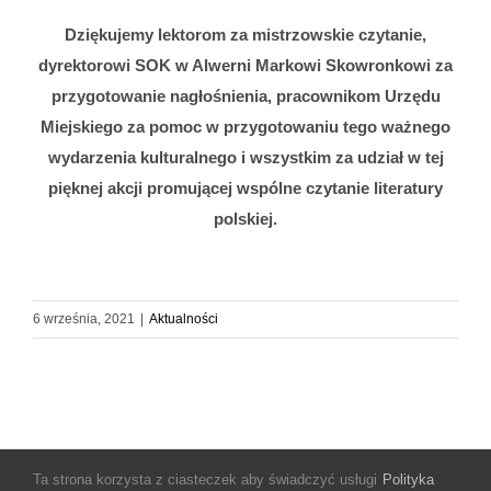
Dziękujemy lektorom za mistrzowskie czytanie,
dyrektorowi SOK w Alwerni Markowi Skowronkowi za
przygotowanie nagłośnienia, pracownikom Urzędu
Miejskiego za pomoc w przygotowaniu tego ważnego
wydarzenia kulturalnego i wszystkim za udział w tej
pięknej akcji promującej wspólne czytanie literatury
polskiej.
6 września, 2021
|
Aktualności
Ta strona korzysta z ciasteczek aby świadczyć usługi
Polityka
© Copyright 2025 Miejsko-Gminna Biblioteka Publiczna im. Janiny