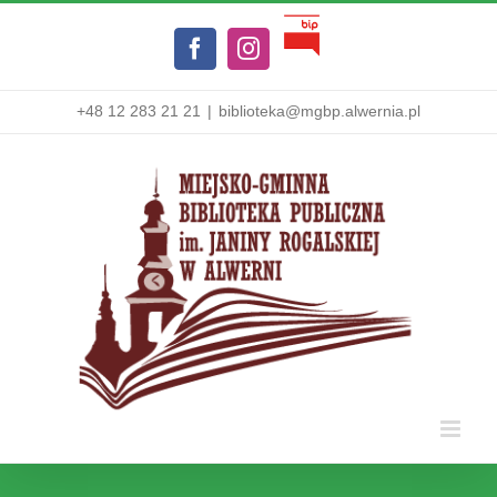
Przejdź
Biuletyn
do
Facebook
Instagram
Informacji
zawartości
Publicznej
+48 12 283 21 21
|
biblioteka@mgbp.alwernia.pl