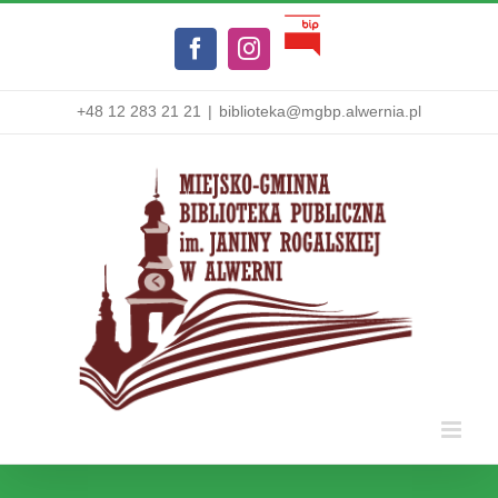
Przejdź
Biuletyn
do
Facebook
Instagram
Informacji
zawartości
Publicznej
+48 12 283 21 21
|
biblioteka@mgbp.alwernia.pl