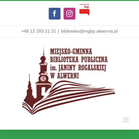
Przejdź
Biuletyn
do
Facebook
Instagram
Informacji
zawartości
Publicznej
+48 12 283 21 21
|
biblioteka@mgbp.alwernia.pl