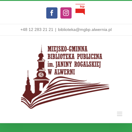
Przejdź
Biuletyn
do
Facebook
Instagram
Informacji
zawartości
Publicznej
+48 12 283 21 21
|
biblioteka@mgbp.alwernia.pl