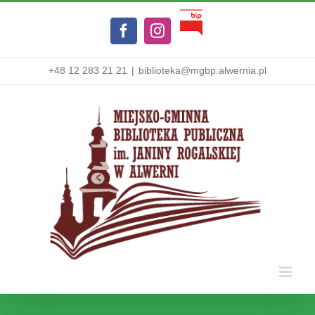
Przejdź
Biuletyn
do
Facebook
Instagram
Informacji
zawartości
Publicznej
+48 12 283 21 21
|
biblioteka@mgbp.alwernia.pl