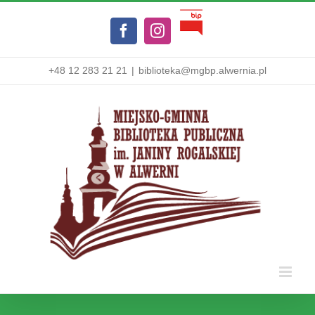
Przejdź
Biuletyn
do
Facebook
Instagram
Informacji
zawartości
Publicznej
+48 12 283 21 21
|
biblioteka@mgbp.alwernia.pl