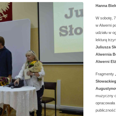
Hanna Biel
W sobotę, 7
w Alwerni po
udziału w o
lekturą trz
Juliusza S
Alwernia B
Alwerni Elż
Fragmenty „
Słowackieg
Augustyno
muzyczny o
opracowała 
publiczność