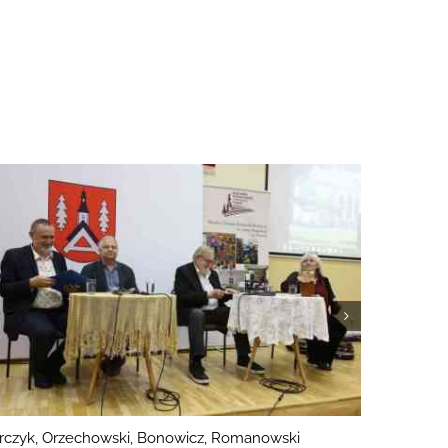
Pomykała,
rczyk, Orzechowski, Bonowicz, Romanowski