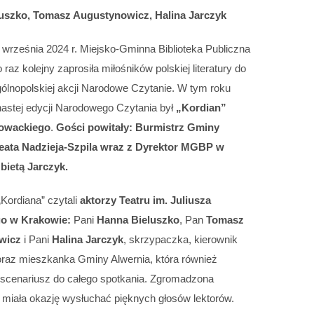
uszko, Tomasz Augustynowicz, Halina Jarczyk
 września 2024 r. Miejsko-Gminna Biblioteka Publiczna
 raz kolejny zaprosiła miłośników polskiej literatury do
gólnopolskiej akcji Narodowe Czytanie. W tym roku
ynastej edycji Narodowego Czytania był
„Kordian”
łowackiego
.
Gości powitały: Burmistrz Gminy
eata Nadzieja-Szpila wraz z Dyrektor MGBP w
bietą Jarczyk.
Kordiana” czytali
aktorzy Teatru im. Juliusza
o w Krakowie:
Pani
Hanna Bieluszko
, Pan
Tomasz
wicz
i Pani
Halina Jarczyk
, skrzypaczka, kierownik
raz mieszkanka Gminy Alwernia, która również
scenariusz do całego spotkania. Zgromadzona
 miała okazję wysłuchać pięknych głosów lektorów.