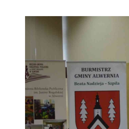
View
Larger
Image