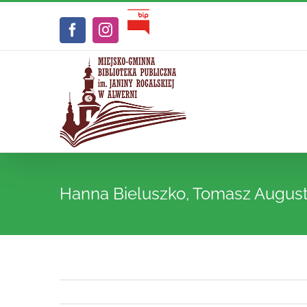
Przejdź
Biuletyn
do
Facebook
Instagram
Informacji
zawartości
Publicznej
Hanna Bieluszko, Tomasz August