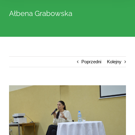
Ałbena Grabowska
Poprzedni
Kolejny
View
Larger
Image