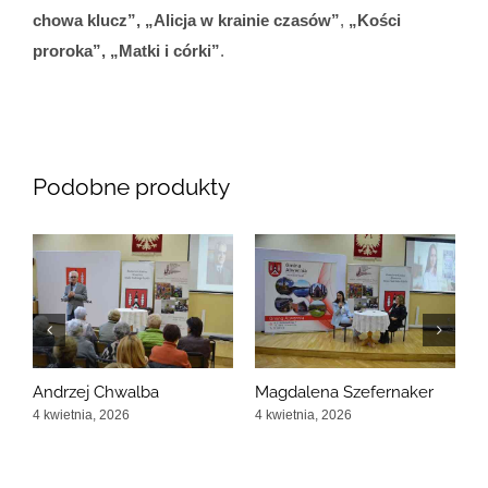
chowa klucz”, „Alicja w krainie czasów”
,
„Kości
proroka”, „Matki i córki”
.
Podobne produkty
Andrzej Chwalba
Magdalena Szefernaker
J
B
4 kwietnia, 2026
4 kwietnia, 2026
4