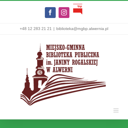
Przejdź
Biuletyn
do
Facebook
Instagram
Informacji
zawartości
Publicznej
+48 12 283 21 21
|
biblioteka@mgbp.alwernia.pl