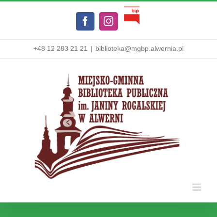
Przejdź
Biuletyn
do
Facebook
Instagram
Informacji
zawartości
Publicznej
+48 12 283 21 21
|
biblioteka@mgbp.alwernia.pl