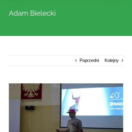
Adam Bielecki
Poprzedni
Kolejny
View
Larger
Image