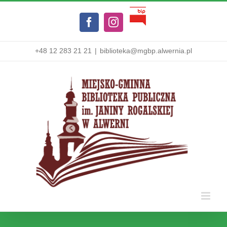
Przejdź
Biuletyn
do
Facebook
Instagram
Informacji
zawartości
Publicznej
+48 12 283 21 21
|
biblioteka@mgbp.alwernia.pl