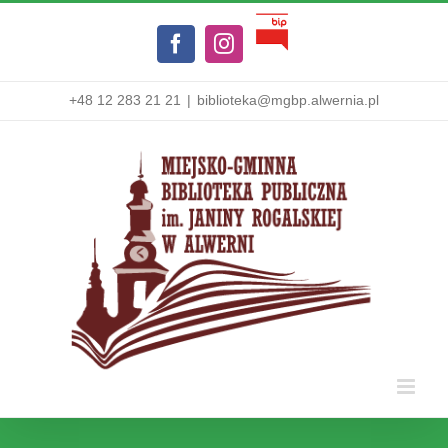
Przejdź
Biuletyn
do
Facebook
Instagram
Informacji
zawartości
Publicznej
+48 12 283 21 21
|
biblioteka@mgbp.alwernia.pl