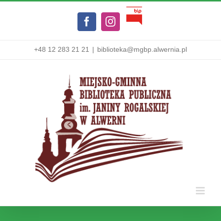
Przejdź
Biuletyn
do
Facebook
Instagram
Informacji
zawartości
Publicznej
+48 12 283 21 21
|
biblioteka@mgbp.alwernia.pl