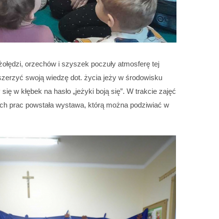
 żołędzi, orzechów i szyszek poczuły atmosferę tej
szerzyć swoją wiedzę dot. życia jeży w środowisku
ię w kłębek na hasło „jeżyki boją się”. W trakcie zajęć
owych prac powstała wystawa, którą można podziwiać w