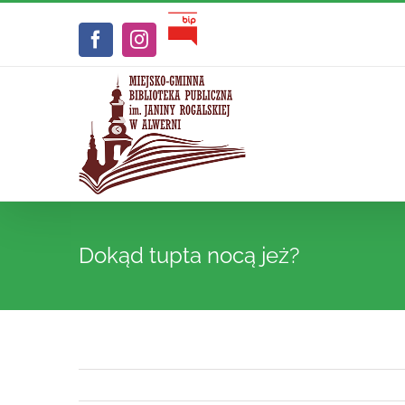
Przejdź
Biuletyn
do
Facebook
Instagram
Informacji
zawartości
Publicznej
Dokąd tupta nocą jeż?