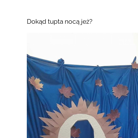
Dokąd tupta nocą jeż?
Pokaż
większy
obrazek