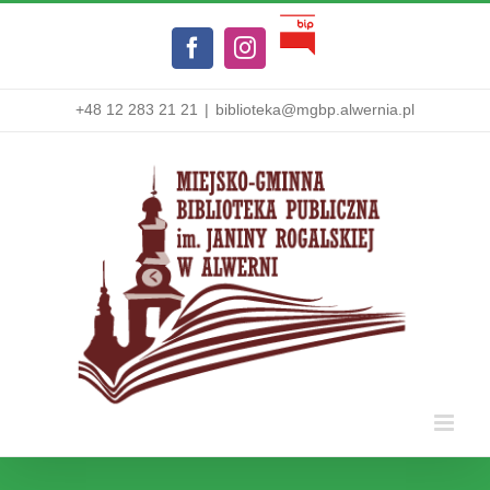
Przejdź
Biuletyn
do
Facebook
Instagram
Informacji
zawartości
Publicznej
+48 12 283 21 21
|
biblioteka@mgbp.alwernia.pl